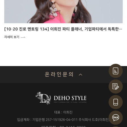
[10·20 진로 멘토링 134] 이희진 파티 플래너, 기업파티에서 독특한 아름다움 창조
자세히 보기
온 라 인 문 의
기업명 or 성함
대표 : 이희진
연락처
입금계좌 : 기업은행 257-151926-04-011 주식회사 드호(이희진)