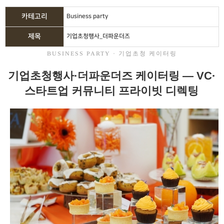
카테고리
Business party
제목
기업초청행사_더파운더즈
BUSINESS PARTY · 기업초청 케이터링
기업초청행사·더파운더즈 케이터링 — VC·
스타트업 커뮤니티 프라이빗 디렉팅