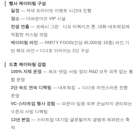
행사 케이터링 구성
일정
— 저녁 프라이빗 이벤트 시간대 진행
장소
— 더파운더즈 VIP 시설
컨셉 연출
— 프레시 그린 · 디프 터쿼이즈 톤, 대화·네트워킹에
적합한 커스텀 셋업
케이터링 라인
— PARTY FOOD(인당 45,000원·16종) 라인 기
반 해프 라인 + 디너로 이어지는 2단 구성
드호 케이터링 강점
100% 자체 운영
— 셰프·셋업·서빙·정리·R&D 모두 외주 없는 통
합 운영
2단 속도 연속 디렉팅
— 네트워킹 → 디너로 자연스러운 전환
운영
VC·스타트업 행사 경험
— 파운더·임원·외부 손님까지 관리되는
수준의 서빙 디렉팅
13년 본업
— 스타트업·대기업·글로벌까지 광범위 레퍼런스 축
적