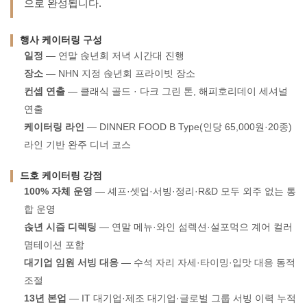
으로 완성됩니다.
행사 케이터링 구성
일정
— 연말 솑년회 저녁 시간대 진행
장소
— NHN 지정 솑년회 프라이빗 장소
컨셉 연출
— 클래식 골드 · 다크 그린 톤, 해피호리데이 세셔널
연출
케이터링 라인
— DINNER FOOD B Type(인당 65,000원·20종)
라인 기반 완주 디너 코스
드호 케이터링 강점
100% 자체 운영
— 셰프·셋업·서빙·정리·R&D 모두 외주 없는 통
합 운영
솑년 시즘 디렉팅
— 연말 메뉴·와인 섬렉션·설포먹으 계어 컬러
몀테이션 포함
대기업 임원 서빙 대응
— 수석 자리 자세·타이밍·입맛 대응 동적
조절
13년 본업
— IT 대기업·제조 대기업·글로벌 그룹 서빙 이력 누적