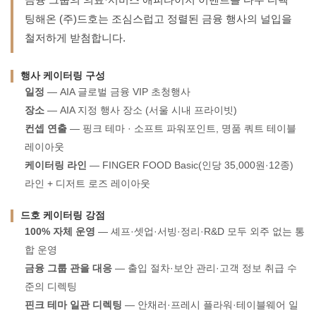
팅해온 (주)드호는 조심스럽고 정렬된 금융 행사의 널입을
철저하게 받첨합니다.
행사 케이터링 구성
일정
— AIA 글로벌 금융 VIP 초청행사
장소
— AIA 지정 행사 장소 (서울 시내 프라이빗)
컨셉 연출
— 핑크 테마 · 소프트 파워포인트, 명품 쿼트 테이블
레이아웃
케이터링 라인
— FINGER FOOD Basic(인당 35,000원·12종)
라인 + 디저트 로즈 레이아웃
드호 케이터링 강점
100% 자체 운영
— 셰프·셋업·서빙·정리·R&D 모두 외주 없는 통
합 운영
금융 그룹 관을 대응
— 출입 절차·보안 관리·고객 정보 취급 수
준의 디렉팅
핀크 테마 일관 디렉팅
— 안채러·프레시 플라워·테이블웨어 일