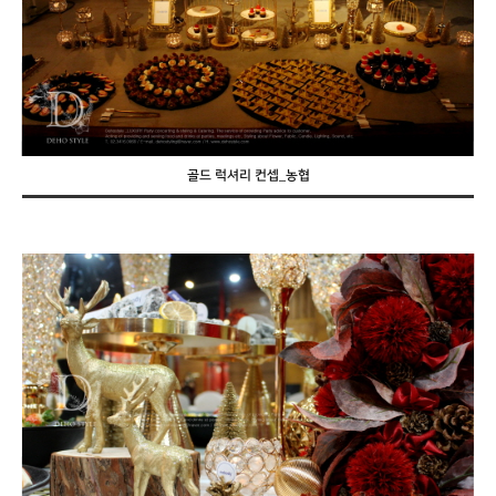
골드 럭셔리 컨셉_농협