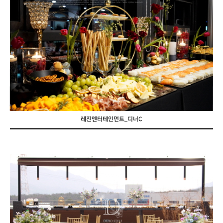
레진엔터테인먼트_디너C