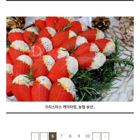
크리스마스 케이터링_농협 송년..
6
7
8
9
10