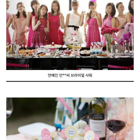
연예인 안**씨 브라이덜 샤워