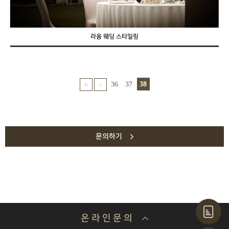
라움 웨딩 스타일링
36
37
38
문의하기
온 라 인 문 의