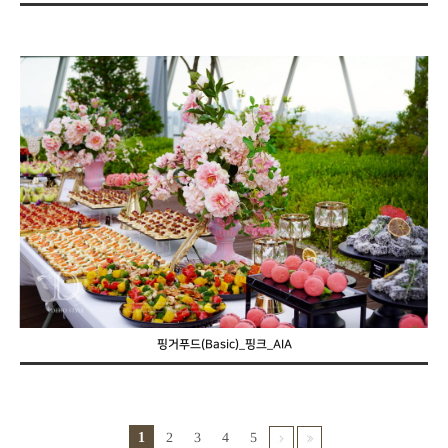
핑거푸드(Basic)_핑크_AIA
1
2
3
4
5