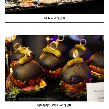
NHN 리더 송년회
틱톡게이밍_C핑거+칵테일바