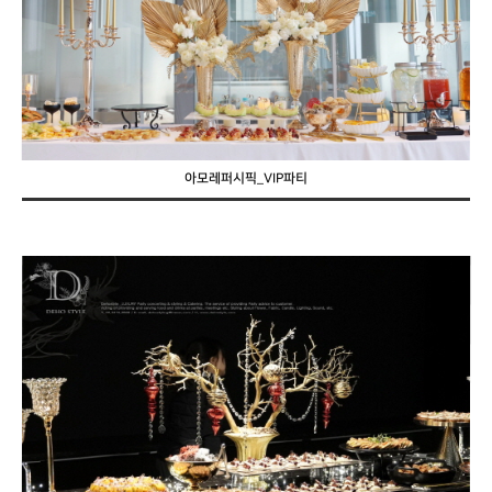
아모레퍼시픽_VIP파티